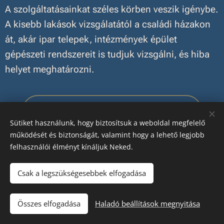
A szolgáltatásainkat széles körben veszik igénybe.
A kisebb lakások vizsgálatától a családi házakon
át, akár ipar telepek, intézmények épület
gépészeti rendszereit is tudjuk vizsgálni, és hiba
helyet meghatározni.
Kérjen árajánlatot emailben !
Sütiket használunk, hogy biztosítsuk a weboldal megfelelő
működését és biztonságát, valamint hogy a lehető legjobb
felhasználói élményt kínáljuk Neked.
Csak a legszükségesebbek elfogadása
Impresszum
/
Szolgáltatások
/
Árlista
📞 Hívás - Több információ
Összes elfogadása
Haladó beállítások megnyitása
Adatkezelés
Sütik